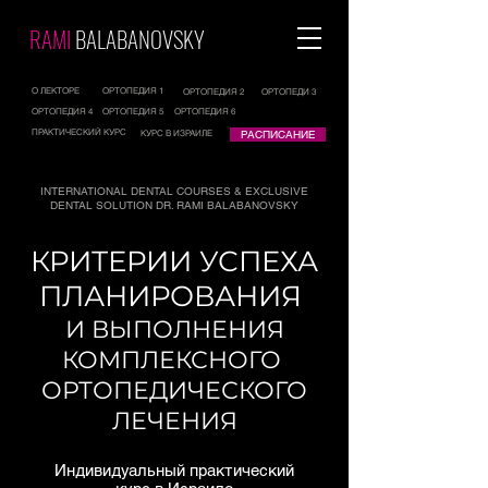
RAMI
BALABANOVSKY
О ЛЕКТОРЕ
ОРТОПЕДИЯ 1
ОРТОПЕДИЯ 2
ОРТОПЕДИ 3
ОРТОПЕДИЯ 4
ОРТОПЕДИЯ 5
ОРТОПЕДИЯ 6
ПРАКТИЧЕСКИЙ КУРС
КУРС В ИЗРАИЛЕ
РАСПИСАНИЕ
INTERNATIONAL DENTAL COURSES
&
EXCLUSIVE
DENTAL SOLUTION
DR. RAMI BALABANOVSKY
КРИТЕРИИ УСПЕХА
ПЛАНИРОВАНИЯ
И ВЫПОЛНЕНИЯ
КОМПЛЕКСНОГО
ОРТОПЕДИЧЕСКОГО
ЛЕЧЕНИЯ
Индивидуальный практический