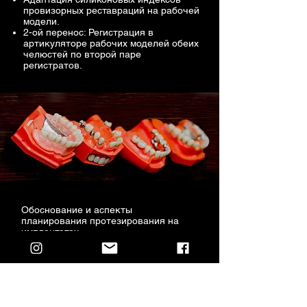
провизорных реставраций на рабочей
модели.
2-ой перенос: Регистрация в
артикуляторе рабочих моделей обеих
челюстей по второй паре
регистратов.
Обоснование и аспекты
планирования протезирования на
имплантатах.
Предварительное диагностическое
протезирование - mouck-up ,
диагностические модели и
воскование (wax-up , set-up), их роль в
планировании конструкции на