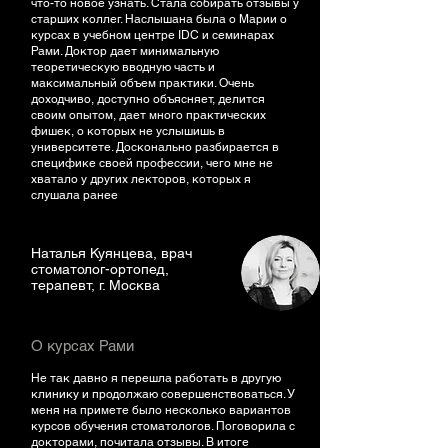
что-то новое узнать. Стала собирать отзывы у
старших коллег. Наслышана была о Марии о
курсах в учебном центре IDC и семинарах
Рами. Доктор дает минимальную
теоретическую вводную часть и
максимальный объем практики. Очень
доходчиво, доступно объясняет, делится
своим опытом, дает много практических
фишек, о которых не услышишь в
университете. Досконально разбирается в
специфике своей профессии, чего мне не
хватало у других лекторов, которых я
слушала ранее
Наталья Куянцева, врач
стоматолог-ортопед,
терапевт, г. Москва
О курсах Рами
Не так давно я перешла работать в другую
клинику и продолжаю совершенствоваться. У
меня на примете было несколько вариантов
курсов обучения стоматологов. Поговорила с
докторами, почитала отзывы. В итоге