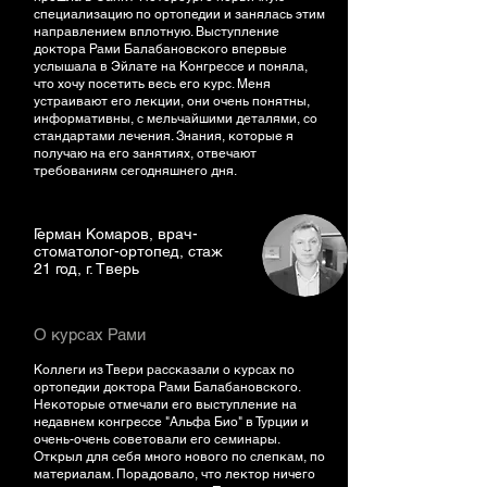
специализацию по ортопедии и занялась этим
направлением вплотную. Выступление
доктора Рами Балабановского впервые
услышала в Эйлате на Конгрессе и поняла,
что хочу посетить весь его курс. Меня
устраивают его лекции, они очень понятны,
информативны, с мельчайшими деталями, со
стандартами лечения. Знания, которые я
получаю на его занятиях, отвечают
требованиям сегодняшнего дня.
Герман Комаров, врач-
стоматолог-ортопед, стаж
21 год, г. Тверь
О курсах Рами
Коллеги из Твери рассказали о курсах по
ортопедии доктора Рами Балабановского.
Некоторые отмечали его выступление на
недавнем конгрессе "Альфа Био" в Турции и
очень-очень советовали его семинары.
Открыл для себя много нового по слепкам, по
материалам. Порадовало, что лектор ничего