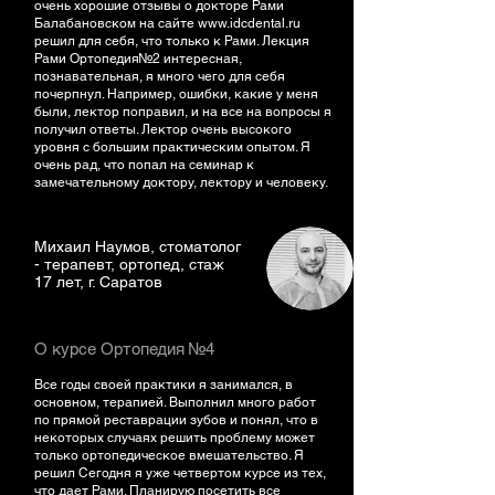
очень хорошие отзывы о докторе Рами
Балабановском на сайте
www.idcdental.ru
решил для себя, что только к Рами. Лекция
Рами Ортопедия№2 интересная,
познавательная, я много чего для себя
почерпнул. Например, ошибки, какие у меня
были, лектор поправил, и на все на вопросы я
получил ответы. Лектор очень высокого
уровня с большим практическим опытом. Я
очень рад, что попал на семинар к
замечательному доктору, лектору и человеку.
Михаил Наумов, стоматолог
- терапевт, ортопед, стаж
17 лет, г. Саратов
О курсе Ортопедия №4
Все годы своей практики я занимался, в
основном, терапией. Выполнил много работ
по прямой реставрации зубов и понял, что в
некоторых случаях решить проблему может
только ортопедическое вмешательство. Я
решил Сегодня я уже четвертом курсе из тех,
что дает Рами. Планирую посетить все