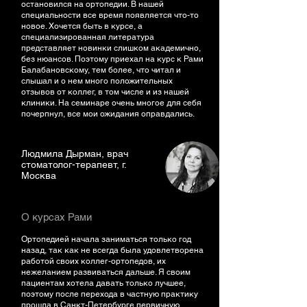
остановился на ортопедии. В нашей
специальности все время появляется что-то
новое. Хочется быть в курсе, а
специализированная литература
представляет новинки слишком академично,
без нюансов. Поэтому приехал на курс к Рами
Балабановскому, тем более, что читал и
слышал и о нем много положительных
отзывов от коллег, в том числе и из нашей
клиники. На семинаре очень многое для себя
почерпнул, все мои ожидания оправдались.
Людмила Дырман, врач
стоматолог-терапевт, г.
Москва
О курсах Рами
Ортопедией начала заниматься только год
назад, так как не всегда была удовлетворена
работой своих коллег-ортопедов, их
нежеланием развиваться дальше. Я своим
пациентам хотела давать только лучшее,
поэтому после перехода в частную практику
прошла в Санкт-Петербурге первичную