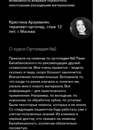
возможность впервые поработать
некоторыми расходными материалами.
Кристина Арзуманян,
терапевт-ортопед, стаж 12
лет, г. Москва
О курсе Ортопедия №2
Приехала на семинар по ортопедии №2 Рами
Балабановского по рекомендации друзей-
стоматологов. Мне очень нравится – видите,
сколько я пишу, скоро блокнот закончится.
Впечатления положительные. Вспомнила то,
что когда-то ранее изучала и, конечно же,
узнала много нового материала. Вся
информация – для практического
применения. Например, по вкладкам, по
коронкам, по обработке зубов, по уступам.
Были некоторые нюансы, которых я не знала.
Со следующим пациентом буду работать уже с
учетом полученных знаний. Из клиники я
первый доктор, кто пришел на семинар
Балабановского, коллегам обязательно
посоветую.