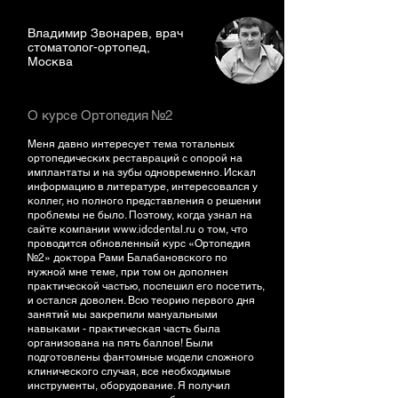
Владимир Звонарев, врач
стоматолог-ортопед,
Москва
О курсе Ортопедия №2
Меня давно интересует тема тотальных
ортопедических реставраций с опорой на
имплантаты и на зубы одновременно. Искал
информацию в литературе, интересовался у
коллег, но полного представления о решении
проблемы не было. Поэтому, когда узнал на
сайте компании
www.idcdental.ru
о том, что
проводится обновленный курс «Ортопедия
№2» доктора Рами Балабановского по
нужной мне теме, при том он дополнен
практической частью, поспешил его посетить,
и остался доволен. Всю теорию первого дня
занятий мы закрепили мануальными
навыками - практическая часть была
организована на пять баллов! Были
подготовлены фантомные модели сложного
клинического случая, все необходимые
инструменты, оборудование. Я получил