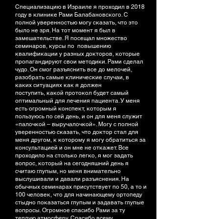
Специализацию в Израиле я проходил в 2018
году в клинике Рами Балабановского. С
полной уверенностью могу сказать, что это
было не зря. На тот момент я был в
замешательстве. Я посещал множество
семинаров, курсы по повышению
квалификации у разных докторов, которые
пропагандируют свои методики. Рами сделал
чудо. Он смог разъяснить все до мелочей,
разобрать самые клинические случаи, в
каких ситуациях как я должен
поступить, какой протокол будет самый
оптимальный для лечения пациента. У меня
есть огромный конспект, которым я
пользуюсь по сей день, и он для меня служит
«палочкой – выручалочкой». Могу с полной
уверенностью сказать, что доктор стал для
меня другом, к которому я могу обратиться за
консультацией и он мне не откажет. Все
проходило на столько легко, я мог задать
вопрос, который на сегодняшний день я
считаю глупым, но меня внимательно
выслушивали и давали разъяснения. На
обычных семинарах присутствует по 50, а то и
100 человек, что для начинающему ортопеду
стыдно показаться глупым и задавать глупые
вопросы. Огромное спасибо Рами за ту
теплую атмосферу. Спасибо всему