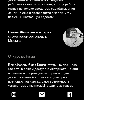
денег. Именно у Рами можно научиться
работать на высоком уровне, и тогда работа
станет не только средством зарабатывания
денег, но еще и превратится в хобби, и ты
получишь настоящую радость!
Павел Филатенков, врач
стоматолог-ортопед, г.
Москва
О курсах Рами
В профессии 6 лет. Книги, статьи, видео – все
это есть в общем доступе в Интернете, но они
излагают информацию, которая мне уже
давно знакома. А вот те вещи, которые
преподают на курсах, дают возможность
узнать новые нюансы. Мне давно хотелось
получить знания по препарированию
витальных зубов. У меня в этом направлении
был как положительный опыт, так и
отрицательный. Курс помог в полном объеме.
Для меня, например, новым был протокол
препарирования витальных зубов. Были
среди знакомых коллеги, которые ездили на