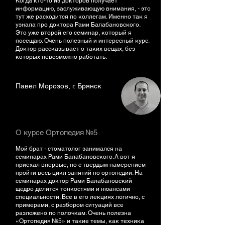
Когда кто-то из докторов получает
информацию, заслуживающую внимания, - это
тут же расходится по коллегам. Именно так я
узнала про доктора Рами Балабановского.
Это уже второй его семинар, который я
посещаю. Очень полезный и интересный курс.
Доктор рассказывает о таких вещах, без
которых невозможно работать.
Павел Морозов, г. Брянск
О курсе Ортопедия №5
Мой брат - стоматолог занимался на
семинарах Рами Балабановского. А вот я
приехал впервые, но с твердым намерением
пройти весь цикл занятий по ортопедии. На
семинарах доктор Рами Балабановский
щедро делится тонкостями и нюансами
специальности. Все в его лекциях логично, с
примерами, с разбором ситуаций все
разложено по полочкам. Очень полезна
«Ортопедия №5» и такие темы, как техника