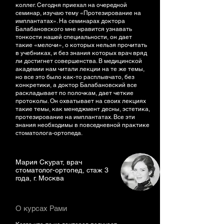
коллег. Сегодня приехал на очередной
семинар, изучаю тему «Протезирование на
имплантатах». На семинарах доктора
Балабановского мне нравится узнавать
тонкости нашей специальности, он дает
такие «мелочи», о которых нельзя прочитать
в учебниках, и без знания которых врач вряд
ли достигнет совершенства. В медицинской
академии нам читали лекции на те же темы,
но все это было как-то расплывчато, без
конкретики, а доктор Балабановский все
раскладывает по полочкам, дает четкие
протоколы. Он охватывает на своих лекциях
такие темы, как менеджмент десны, эстетика,
протезирование на имплантатах. Все эти
знания необходимы в повседневной практике
стоматолога-ортопеда.
Мария Скурат, врач
стоматолог-ортопед, стаж 3
года, г. Москва
О курсах Рами