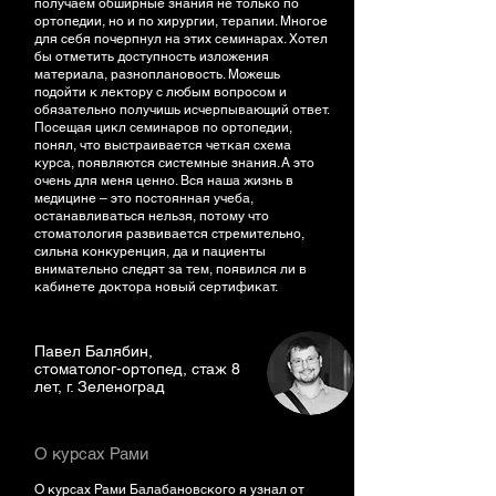
получаем обширные знания не только по
ортопедии, но и по хирургии, терапии. Многое
для себя почерпнул на этих семинарах. Хотел
бы отметить доступность изложения
материала, разноплановость. Можешь
подойти к лектору с любым вопросом и
обязательно получишь исчерпывающий ответ.
Посещая цикл семинаров по ортопедии,
понял, что выстраивается четкая схема
курса, появляются системные знания. А это
очень для меня ценно. Вся наша жизнь в
медицине – это постоянная учеба,
останавливаться нельзя, потому что
стоматология развивается стремительно,
сильна конкуренция, да и пациенты
внимательно следят за тем, появился ли в
кабинете доктора новый сертификат.
Павел Балябин,
стоматолог-ортопед, стаж 8
лет, г. Зеленоград
О курсах Рами
О курсах Рами Балабановского я узнал от