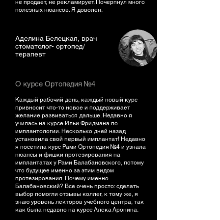
не продает, не рекламирует. Почерпнул много
полезных нюансов. Я доволен.
Аделина Белецкая, врач
стоматолог- ортопед/
терапевт
О курсе Ортопедия №4
Каждый рабочий день, каждый новый курс
привносит что-то новое и поддерживает
желание развиваться дальше. Недавно я
училась на курсе Ильи Фридмана по
имплантологии. Несколько дней назад
установила свой первый имплантат! Недавно
я посетила курс Рами Ортопедия №4 и узнала
нюансы и фишки протезирования на
имплантатах у Рами Балабановского, потому
что будущее именно за этим видом
протезирования. Почему именно
Балабановский? Все очень просто: сделать
выбор помогли отзывы коллег, к тому же, я
знаю уровень лекторов учебного центра, так
как была недавно на курсе Алека Аронина.