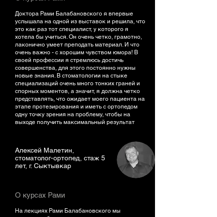
Доктора Рами Балабановского я впервые
услышала на одной из выставок и решила, что
это как раз тот специалист, у которого я
хотела бы учиться. Он очень четко, грамотно,
лаконично умеет преподать материал. И что
очень важно - с хорошим чувством юмора! В
своей профессии я стремлюсь достичь
совершенства, для этого постоянно нужны
новые знания. В стоматологии на стыке
специализаций очень много тонких граней и
спорных моментов, а значит, я должна четко
представлять, что ожидает моего пациента на
этапе протезирования и иметь с ортопедом
одну точку зрения на проблему, чтобы на
выходе получить максимальный результат
Алексей Малетин,
стоматолог-ортопед, стаж 5
лет, г. Сыктывкар
О курсах Рами
На лекциях Рами Балабановского мы