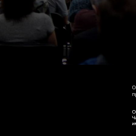
О
п
О
Ч
и