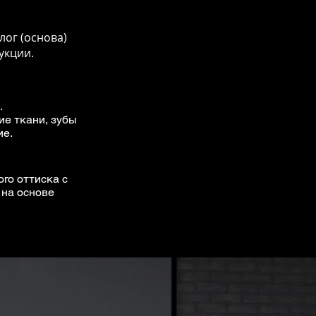
лог (основа)
укции.
.
ие ткани, зубы
ие.
го оттиска с
 на основе