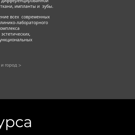
с дифференцированной
 ткани, импланты и зубы.
ение всех современных
клинико-лабораторного
комплекса
эстетических,
функциональных
и город >
урса