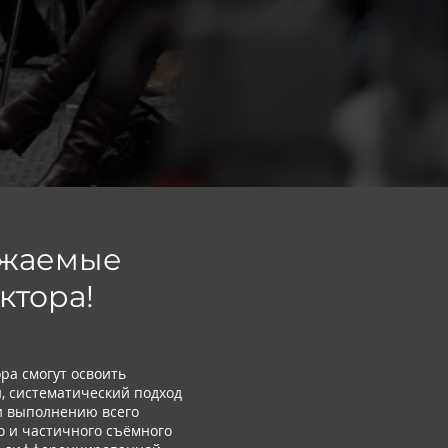
ажаемые
ктора!
ора смогут освоить
, систематический подход
и выполнению всего
о и частичного съёмного