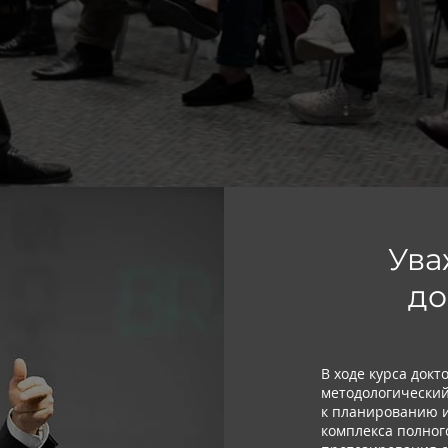
Ув
до
В ходе курса докт
методологический
к планированию 
комплекса полног