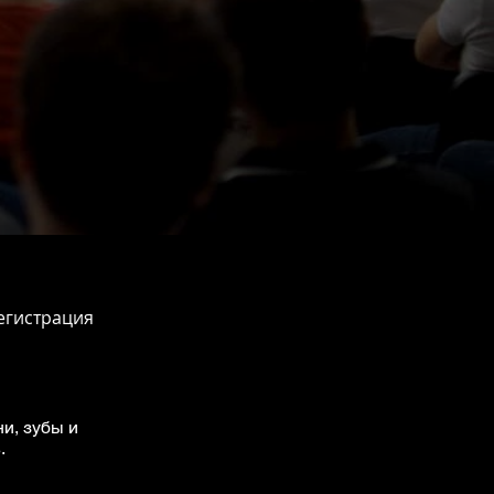
егистрация
и, зубы и
в.