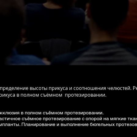
пределение высоты прикуса и соотношения челюстей. Р
рикуса в полном съёмном протезировании.
кклюзия в полном съёмном протезировании.
астичное съёмное протезирование с опорой на мягкие ткан
мпланты. Планирование и выполнение бюгельных протезо