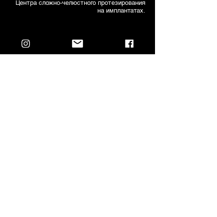
Центра сложно-челюстного протезирования
на имплантатах.
1995-2007
Тель-Авив. Израиль. Главный врач
Центра сложно-челюстного и
эстетического протезирования и
имплантации для подготовки врачей
стоматологов-"резидентов"
(Дипломированных Специалистов)
2007
Москва. Немецкий
Стоматологический Центр. Врач
стоматолог - ортопед.
Стоматолог-консультант.
Практический инструктор.
Куратор качества исполнения